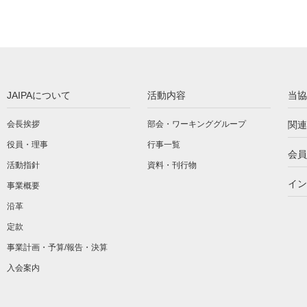
JAIPAについて
活動内容
当協
会長挨拶
部会・ワーキンググループ
関連
役員・理事
行事一覧
会員
活動指針
資料・刊行物
イン
事業概要
沿革
定款
事業計画・予算/報告・決算
入会案内