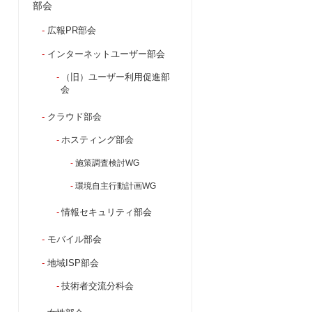
部会
広報PR部会
インターネットユーザー部会
（旧）ユーザー利用促進部
会
クラウド部会
ホスティング部会
施策調査検討WG
環境自主行動計画WG
情報セキュリティ部会
モバイル部会
地域ISP部会
技術者交流分科会