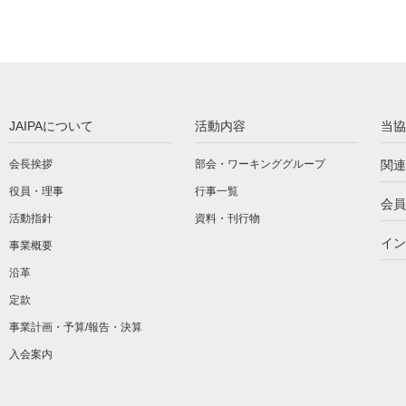
JAIPAについて
活動内容
当協
会長挨拶
部会・ワーキンググループ
関連
役員・理事
行事一覧
会員
活動指針
資料・刊行物
イン
事業概要
沿革
定款
事業計画・予算/報告・決算
入会案内