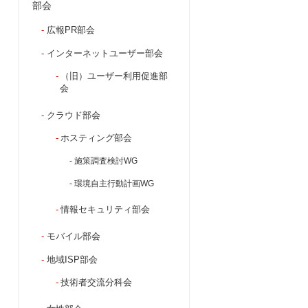
部会
広報PR部会
インターネットユーザー部会
（旧）ユーザー利用促進部
会
クラウド部会
ホスティング部会
施策調査検討WG
環境自主行動計画WG
情報セキュリティ部会
モバイル部会
地域ISP部会
技術者交流分科会