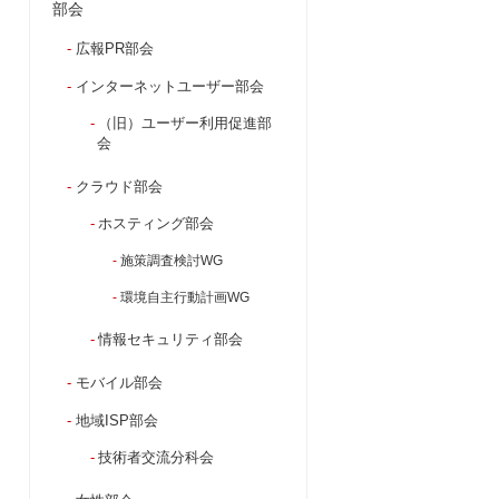
部会
広報PR部会
インターネットユーザー部会
（旧）ユーザー利用促進部
会
クラウド部会
ホスティング部会
施策調査検討WG
環境自主行動計画WG
情報セキュリティ部会
モバイル部会
地域ISP部会
技術者交流分科会