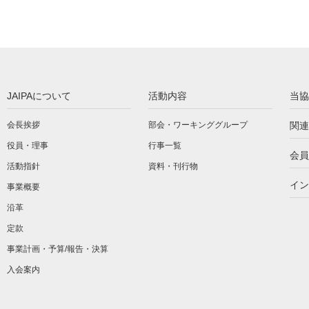
JAIPAについて
活動内容
当協
会長挨拶
部会・ワーキンググループ
関連
役員・理事
行事一覧
会員
活動指針
資料・刊行物
イン
事業概要
沿革
定款
事業計画・予算/報告・決算
入会案内