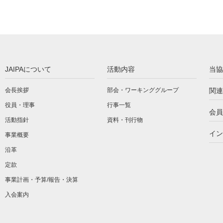
JAIPAについて
活動内容
当協
会長挨拶
部会・ワーキンググループ
関連
役員・理事
行事一覧
会員
活動指針
資料・刊行物
イン
事業概要
沿革
定款
事業計画・予算/報告・決算
入会案内