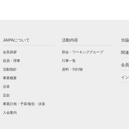
JAIPAについて
活動内容
当協
会長挨拶
部会・ワーキンググループ
関連
役員・理事
行事一覧
会員
活動指針
資料・刊行物
イン
事業概要
沿革
定款
事業計画・予算/報告・決算
入会案内