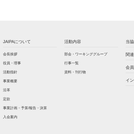
JAIPAについて
活動内容
当協
会長挨拶
部会・ワーキンググループ
関連
役員・理事
行事一覧
会員
活動指針
資料・刊行物
イン
事業概要
沿革
定款
事業計画・予算/報告・決算
入会案内