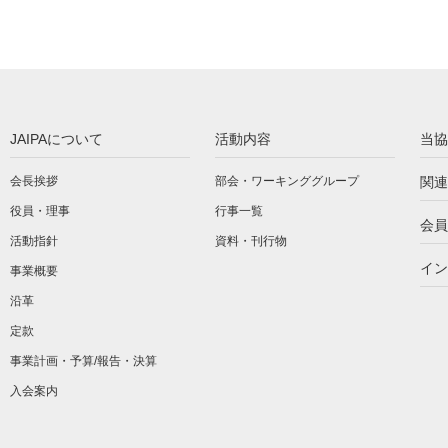
JAIPAについて
活動内容
当協
会長挨拶
部会・ワーキンググループ
関連
役員・理事
行事一覧
会員
活動指針
資料・刊行物
イン
事業概要
沿革
定款
事業計画・予算/報告・決算
入会案内