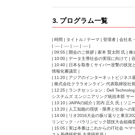
3. プログラム一覧
| 時間 | タイトル / テーマ | 登壇者 | 会社
| :--- | :--- | :--- | :--- |
| 09:55 | 開会のご挨拶 | 家本 賢太郎 
| 10:00 | データ主導社会の実現に向けて 
| 10:40 | 日本を取巻くサイバー攻撃の状
情報化審議官 |
| 11:20 | アジアのインターネットビジ
| 株式会社クララオンライン 代表取締役社長 
| 12:25 | ランチセッション：Dell Tech
システムズ エンジニアリング統括本部 サービ
| 13:10 | JAIPAの紹介 | 宮内 正久 
| 13:20 | 人工知能の現状・限界と社会への
| 14:00 | リオ2016大会の振り返りと東
リンピック・パラリンピック競技大会組織委
| 15:05 | 実は本番はこれからのIT社会 
スト基礎研究所 主席研究員 |