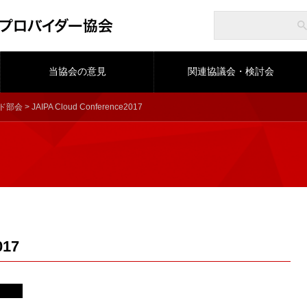
当協会の意見
関連協議会・検討会
ド部会
> JAIPA Cloud Conference2017
017