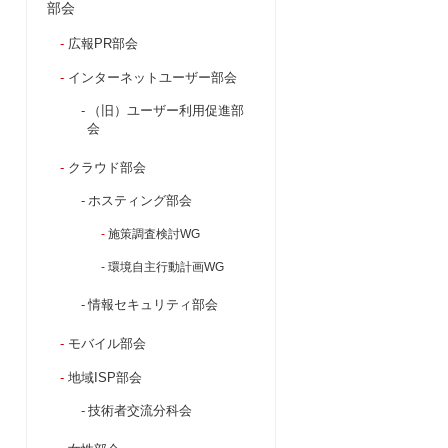
部会
広報PR部会
インターネットユーザー部会
（旧）ユーザー利用促進部
会
クラウド部会
ホスティング部会
施策調査検討WG
環境自主行動計画WG
情報セキュリティ部会
モバイル部会
地域ISP部会
技術者交流分科会