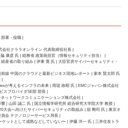
名・部署・役職 |
氏 | 株式会社クララオンライン 代表取締役社長 |
| 谷脇 康彦 氏 | 総務省 政策統括官（情報セキュリティ担当） |
況と経産省の取り組み | 伊東 寛 氏 | 大臣官房サイバーセキュリティ・
ネス最前線 中国のクラウドと最新ビジネス現地レポート | 家本 賢太郎 氏
|
nologiesが考えるインフラの未来 | 雨堤 政昭 氏 | EMCジャパン株式会社
スプロバイダSE部 部長 |
氏 | ソニーネットワークコミュニケーションズ株式会社 |
影響 | 山田 誠二 氏 | 国立情報学研究所 総合研究大学院大学 教授 |
京2020大会へ向けたサイバーセキュリティの取組み | 舘 剛司 氏 | 東京オ
員会 テクノロジーサービス局長 |
〜マーケットとして成熟などしていない〜 | 伊藤 洋一 氏 | 三井住友トラ