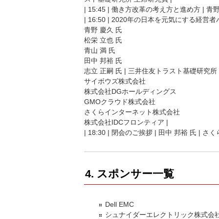
| 15:45 | 働き方改革の考え方と進め方 | 
| 16:50 | 2020年の日本を元気にする
青野 慶久 氏
松栄 立也 氏
青山 満 氏
田中 邦裕 氏
志立 正嗣 氏 | 三井住友トラスト基礎研究所
サイボウズ株式会社
株式会社DGホールディングス
GMOクラウド株式会社
さくらインターネット株式会社
株式会社IDCフロンティア |
| 18:30 | 閉会のご挨拶 | 田中 邦裕 氏
4. スポンサー一覧
Dell EMC
シュナイダーエレクトリック株式会