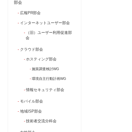
部会
広報PR部会
インターネットユーザー部会
（旧）ユーザー利用促進部
会
クラウド部会
ホスティング部会
施策調査検討WG
環境自主行動計画WG
情報セキュリティ部会
モバイル部会
地域ISP部会
技術者交流分科会