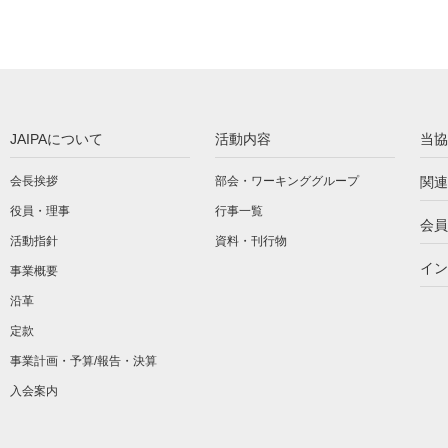
JAIPAについて
活動内容
当協
会長挨拶
部会・ワーキンググループ
関連
役員・理事
行事一覧
会員
活動指針
資料・刊行物
イン
事業概要
沿革
定款
事業計画・予算/報告・決算
入会案内