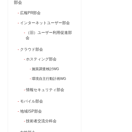
部会
広報PR部会
インターネットユーザー部会
（旧）ユーザー利用促進部
会
クラウド部会
ホスティング部会
施策調査検討WG
環境自主行動計画WG
情報セキュリティ部会
モバイル部会
地域ISP部会
技術者交流分科会