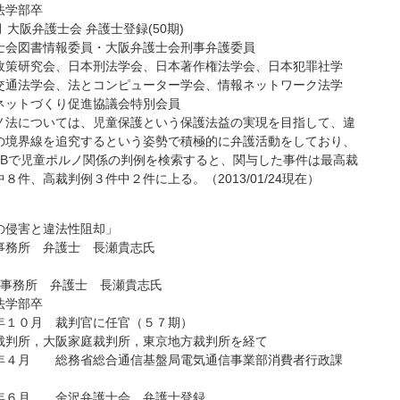
法学部卒
4月 大阪弁護士会 弁護士登録(50期)
士会図書情報委員・大阪弁護士会刑事弁護委員
政策研究会、日本刑法学会、日本著作権法学会、日本犯罪社学
交通法学会、法とコンピューター学会、情報ネットワーク法学
ネットづくり促進協議会特別会員
ノ法については、児童保護という保護法益の実現を目指して、違
の境界線を追究するという姿勢で積極的に弁護活動をしており、
EBで児童ポルノ関係の判例を検索すると、関与した事件は最高裁
８件、高裁判例３件中２件に上る。（2013/01/24現在）
の侵害と違法性阻却」
事務所 弁護士 長瀬貴志氏
律事務所 弁護士 長瀬貴志氏
法学部卒
年１０月 裁判官に任官（５７期）
裁判所，大阪家庭裁判所，東京地方裁判所を経て
年４月 総務省総合通信基盤局電気通信事業部消費者行政課
年６月 金沢弁護士会 弁護士登録