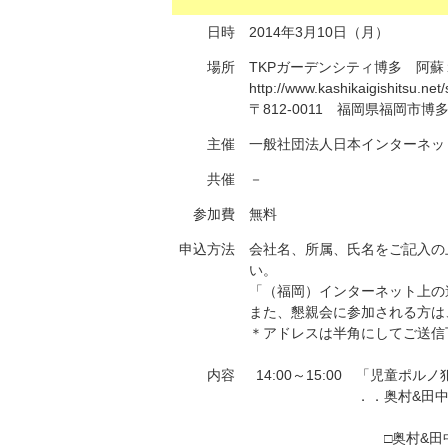
日時
2014年3月10日（月）
場所
TKPガーデンシティ博多 阿蘇
http://www.kashikaigishitsu.ne
〒812-0011 福岡県福岡市
主催
一般社団法人日本インターネッ
共催
－
参加費
無料
申込方法
会社名、所属、氏名をご記入の上
い。
「（福岡）インターネット上の
また、懇親会に参加される方は
＊アドレスは半角にしてご送信
内容
14:00～15:00
「児童ポルノ
．．奥村&田
□奥村&