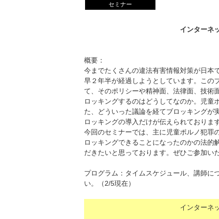
セミナー
インターネ
概要：
今までたくさんの違法有害情報対策が日本
早２年半が経過しようとしています。この
て、そのポリシーや精神面、法律面、技術
ロッキングするのはどうしてなのか。児童
た、どういった議論を経てブロッキングが
ロッキングの導入だけが伝えられておりま
今回のセミナーでは、主に児童ポルノ犯罪
ロッキングできることになったのかの法的
だきたいと思っております。ぜひご参加い
プログラム：タイムスケジュール、講師に
い。（2/5現在）
インターネ