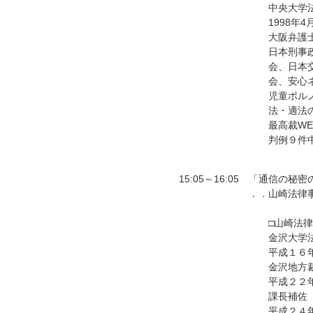
中央大学
1998年
大阪弁護
日本刑事
会、日本
会、安心
児童ポル
法・適法
最高裁W
判例９件中
15:05～16:05
「通信の秘密
．．山崎法律
□山崎法
金沢大学
平成１６
金沢地方
平成２２
課長補佐
平成２４