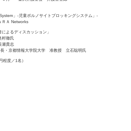
panSystem」-児童ポルノサイトブロッキングシステム」-
Ａ Networks
者によるディスカッション」
奥村徹氏
長瀬貴志
副会長・京都情報大学院大学 准教授 立石聡明氏
0円程度／1名）