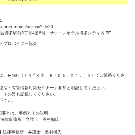
１
t/search-rooms/access?id=20
博多区博多駅前3丁目4番8号 サットンホテル博多シティ内 5F
トプロバイダー協会
、e-mail（ｉｎｆｏ＠ｊａｉｐａ．ｏｒ．ｊｐ）でご連絡くださ
違法・有害情報対策セミナー」参加と明記してください。
、その旨も記載してください。
下さい。
犯罪とは、事例とその説明」
中法律事務所 弁護士 奥村徹氏
田中法律事務所 弁護士 奥村徹氏