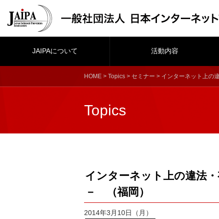
JAIPAについて
活動内容
HOME
>
Topics
>
セミナー
> インターネット上の
Topics
インターネット上の違法・
－ （福岡）
2014年3月10日（月）