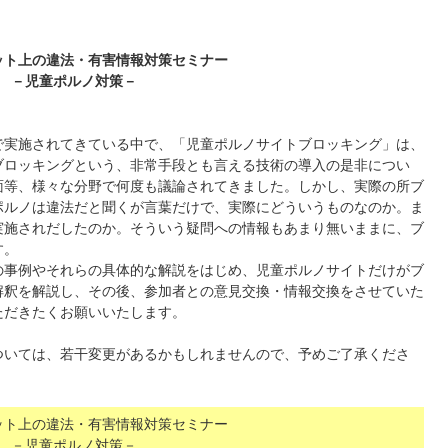
ット上の違法・有害情報対策セミナー
－児童ポルノ対策－
で実施されてきている中で、「児童ポルノサイトブロッキング」は、
ブロッキングという、非常手段とも言える技術の導入の是非につい
面等、様々な分野で何度も議論されてきました。しかし、実際の所ブ
ポルノは違法だと聞くが言葉だけで、実際にどういうものなのか。ま
実施されだしたのか。そういう疑問への情報もあまり無いままに、ブ
す。
の事例やそれらの具体的な解説をはじめ、児童ポルノサイトだけがブ
解釈を解説し、その後、参加者との意見交換・情報交換をさせていた
ただきたくお願いいたします。
ついては、若干変更があるかもしれませんので、予めご了承くださ
ット上の違法・有害情報対策セミナー
－児童ポルノ対策－