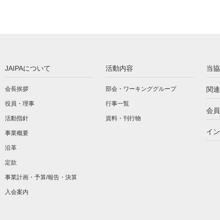
JAIPAについて
活動内容
当協
会長挨拶
部会・ワーキンググループ
関連
役員・理事
行事一覧
会員
活動指針
資料・刊行物
イン
事業概要
沿革
定款
事業計画・予算/報告・決算
入会案内