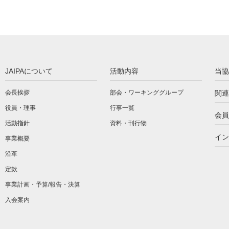
JAIPAについて
活動内容
当協
会長挨拶
部会・ワーキンググループ
関連
役員・理事
行事一覧
会員
活動指針
資料・刊行物
イン
事業概要
沿革
定款
事業計画・予算/報告・決算
入会案内