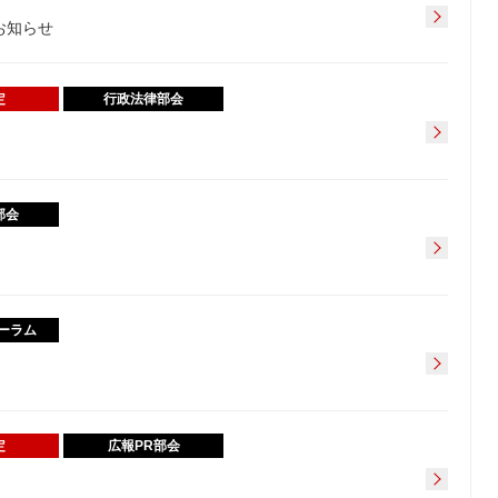
お知らせ
定
行政法律部会
部会
ォーラム
定
広報PR部会