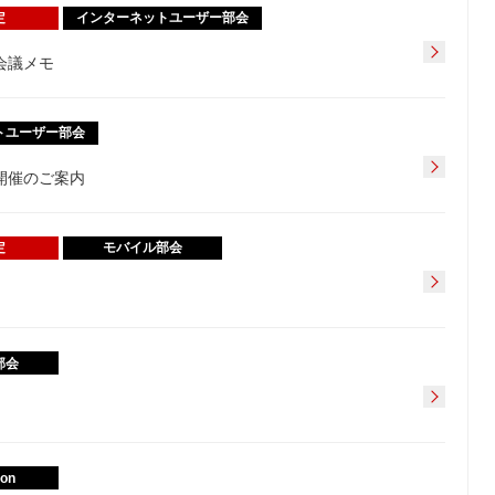
定
インターネットユーザー部会
会議メモ
トユーザー部会
開催のご案内
定
モバイル部会
部会
ion