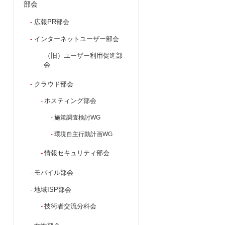
部会
広報PR部会
インターネットユーザー部会
（旧）ユーザー利用促進部
会
クラウド部会
ホスティング部会
施策調査検討WG
環境自主行動計画WG
情報セキュリティ部会
モバイル部会
地域ISP部会
技術者交流分科会