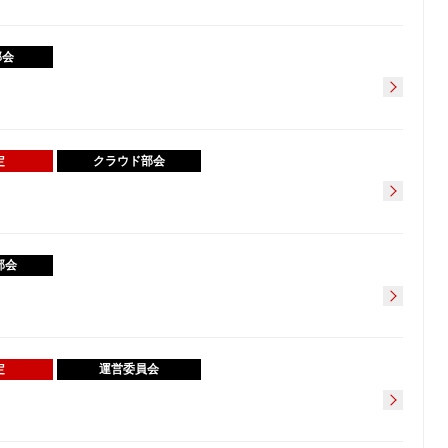
部会
定
クラウド部会
部会
定
運営委員会