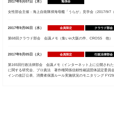
2017年9月07日（木）
勉強会
女性部会主催：海上自衛隊掃海母艦「うらが」見学会（2017/9/7（木
2017年9月06日（水）
会員限定
クラウド部会
第68回クラウド部会 会議メモ（集いin大阪の件、CROSS 他）
2017年9月05日（火）
会員限定
行政法律部会
第165回行政法律部会 会議メモ（インターネット上に公開され
に関する研究会、プロ責法 著作権関係信頼性確認団体認定委員
インの改訂公表、消費者保護ルール実施状況のモニタリング FY2