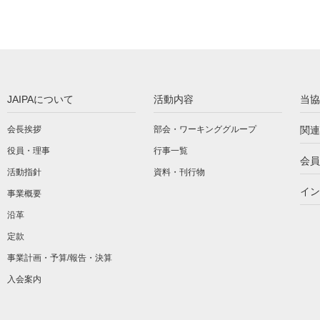
JAIPAについて
活動内容
当協
会長挨拶
部会・ワーキンググループ
関連
役員・理事
行事一覧
会員
活動指針
資料・刊行物
イン
事業概要
沿革
定款
事業計画・予算/報告・決算
入会案内