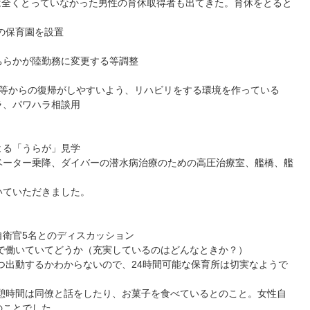
全くとっていなかった男性の育休取得者も出てきた。育休をとると
の保育園を設置
らかが陸勤務に変更する等調整
からの復帰がしやすいよう、リハビリをする環境を作っている
、パワハラ相談用
る「うらが」見学
ーター乗降、ダイバーの潜水病治療のための高圧治療室、艦橋、艦
ていただきました。
衛官5名とのディスカッション
働いていてどうか（充実しているのはどんなときか？）
動するかわからないので、24時間可能な保育所は切実なようで
時間は同僚と話をしたり、お菓子を食べているとのこと。女性自
のことでした。