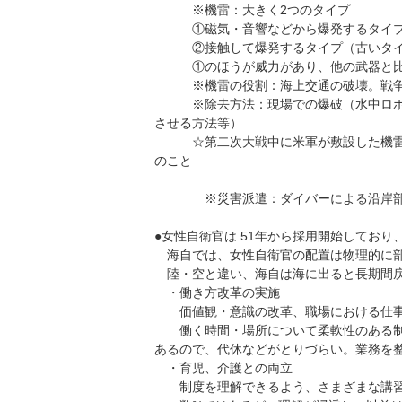
※機雷：大きく2つのタイプ
①磁気・音響などから爆発するタイ
②接触して爆発するタイプ（古いタイ
①のほうが威力があり、他の武器と比べ
※機雷の役割：海上交通の破壊。戦争・
※除去方法：現場での爆破（水中ロボッ
させる方法等）
☆第二次大戦中に米軍が敷設した機雷が
のこと
※災害派遣：ダイバーによる沿岸部の
●女性自衛官は 51年から採用開始しており
海自では、女性自衛官の配置は物理的に部
陸・空と違い、海自は海に出ると長期間戻
・働き方改革の実施
価値観・意識の改革、職場における仕事
働く時間・場所について柔軟性のある制度
あるので、代休などがとりづらい。業務を
・育児、介護との両立
制度を理解できるよう、さまざまな講習を