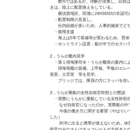
数%ではあるが、理解が浸透し、以前は
きは、陸上に配置換えをしている。
横須賀地区、田浦に24H365Dの非認可
・配置制限の見直し。
社内結婚が多いため、人事的施策でどち
・復帰支援
海上は5年で装備等が変わるため、育休等
・ホットライン設置：船の中でのセクハラ
2．うらが艦内見学
・第１掃海隊司令・うらが艦長の案内によ
掃海母艦の装備、上甲板、甲板のエレベ
長室、士官室 等を見学。
ブリッジでは、隊員の方にラッパを吹い
3．うらが乗船の女性自衛官幹部との懇談
・実際にうらがに乗船している女性幹部自
なぜ自衛官になったのか、実際船の中で
今後の働き方に関する要望（やはりいつ出
した）
外洋に出ると携帯が使えないため、休憩
衛官のみなさんはチョコレートが大好きと