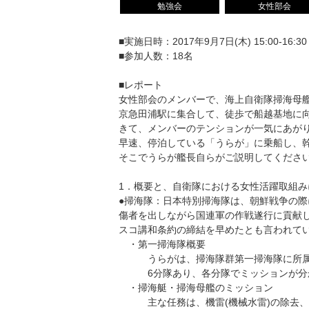
勉強会
女性部会
■実施日時：2017年9月7日(木) 15:00-16:30
■参加人数：18名
■レポート
女性部会のメンバーで、海上自衛隊掃海母
京急田浦駅に集合して、徒歩で船越基地に
きて、メンバーのテンションが一気にあが
早速、停泊している「うらが」に乗船し、
そこでうらが艦長自らがご説明してくださ
1．概要と、自衛隊における女性活躍取組み
●掃海隊：日本特別掃海隊は、朝鮮戦争の
傷者を出しながら国連軍の作戦遂行に貢献
スコ講和条約の締結を早めたとも言われて
・第一掃海隊概要
うらがは、掃海隊群第一掃海隊に所属
6分隊あり、各分隊でミッションが分
・掃海艇・掃海母艦のミッション
主な任務は、機雷(機械水雷)の除去、