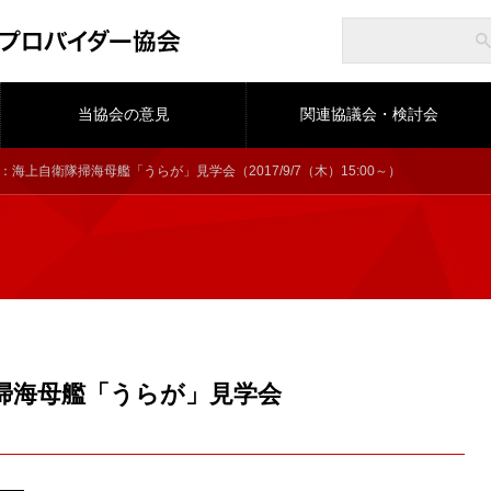
当協会の意見
関連協議会・検討会
：海上自衛隊掃海母艦「うらが」見学会（2017/9/7（木）15:00～）
掃海母艦「うらが」見学会