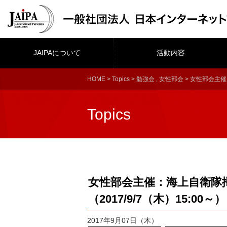
JAIPAについて
活動内容
HOME
>
Topics
>
勉強会
,
女性部会
> 女性部会主催
Topics
女性部会主催：海上自衛隊
（2017/9/7（木）15:00～）
2017年9月07日（木）