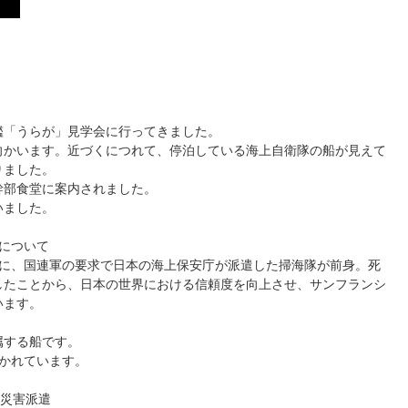
艦「うらが」見学会に行ってきました。
向かいます。近づくにつれて、停泊している海上自衛隊の船が見えて
りました。
幹部食堂に案内されました。
いました。
について
際に、国連軍の要求で日本の海上保安庁が派遣した掃海隊が前身。死
したことから、日本の世界における信頼度を向上させ、サンフランシ
います。
する船です。
かれています。
災害派遣