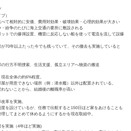
プ
プ）
て相対的に安価、費用対効果・破壊効果・心理的効果が大きい
紛争のたびに海上交通の要所に敷設される
トでの爆弾設置、機雷に反応しない船を使って電流を流して誤爆
70年以上たった今でも残っていて、その撤去も実施していると
行方不明捜索、生活支援、孤立エリアへ物資の搬送
、現在全体の約6%程度。
屋が用意できない場所（例：潜水艦）以外は配置されている。
れないことから、結婚後の離職率が高い
改革を実施。
を設けているが、任務で出航すると150日ほど家をあけることも
整理してまとめて休めるようにするかを現在取組中。
実施（4年ほど実施)