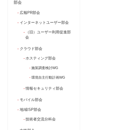
部会
広報PR部会
インターネットユーザー部会
（旧）ユーザー利用促進部
会
クラウド部会
ホスティング部会
施策調査検討WG
環境自主行動計画WG
情報セキュリティ部会
モバイル部会
地域ISP部会
技術者交流分科会