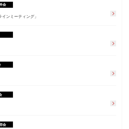
科会
フラインミーティング」
会
会
部会