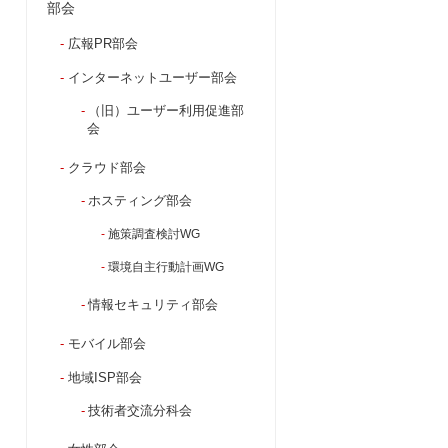
部会
広報PR部会
インターネットユーザー部会
（旧）ユーザー利用促進部
会
クラウド部会
ホスティング部会
施策調査検討WG
環境自主行動計画WG
情報セキュリティ部会
モバイル部会
地域ISP部会
技術者交流分科会