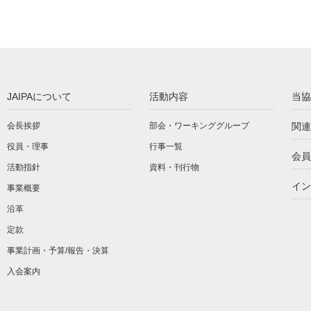
JAIPAについて
活動内容
当協
会長挨拶
部会・ワーキンググループ
関連
役員・理事
行事一覧
会員
活動指針
資料・刊行物
イン
事業概要
沿革
定款
事業計画・予算/報告・決算
入会案内