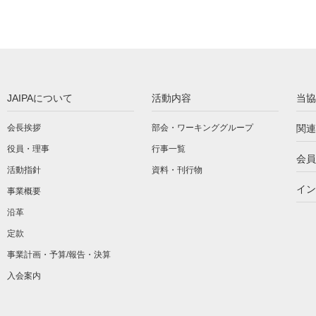
JAIPAについて
活動内容
当協
会長挨拶
部会・ワーキンググループ
関連
役員・理事
行事一覧
会員
活動指針
資料・刊行物
イン
事業概要
沿革
定款
事業計画・予算/報告・決算
入会案内