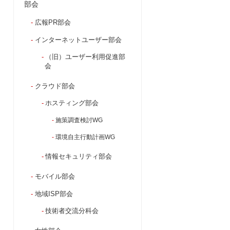
部会
広報PR部会
インターネットユーザー部会
（旧）ユーザー利用促進部
会
クラウド部会
ホスティング部会
施策調査検討WG
環境自主行動計画WG
情報セキュリティ部会
モバイル部会
地域ISP部会
技術者交流分科会