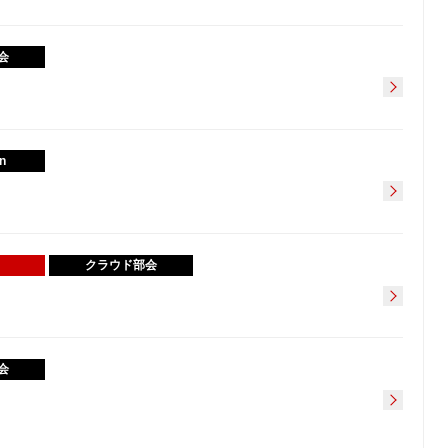
会
n
クラウド部会
会