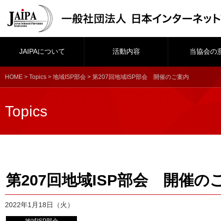
JAIPAについて
活動内容
当協会の
HOME
>
Topics
>
地域ISP部会
> 第207回地域ISP部会 開催のご案内
Topics
第207回地域ISP部会 開催の
2022年1月18日（火）