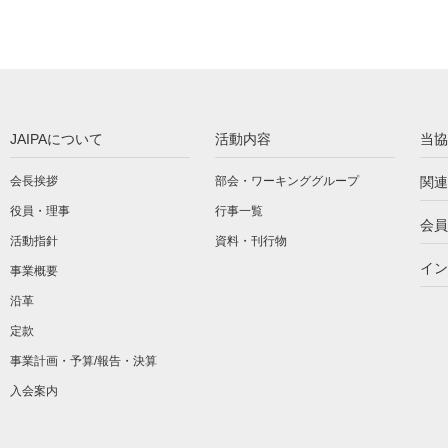
JAIPAについて
活動内容
当協
会長挨拶
部会・ワーキンググループ
関連
役員・理事
行事一覧
会員
活動指針
資料・刊行物
イン
事業概要
沿革
定款
事業計画・予算/報告・決算
入会案内