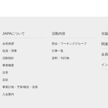
JAIPAについて
活動内容
当協
会長挨拶
部会・ワーキンググループ
関連
役員・理事
行事一覧
会員
活動指針
資料・刊行物
イン
事業概要
沿革
定款
事業計画・予算/報告・決算
入会案内