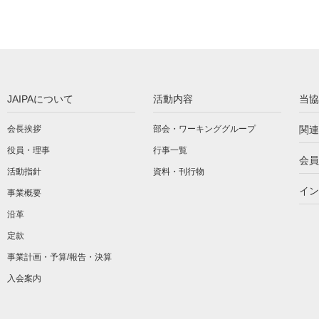
JAIPAについて
活動内容
当協
会長挨拶
部会・ワーキンググループ
関連
役員・理事
行事一覧
会員
活動指針
資料・刊行物
イン
事業概要
沿革
定款
事業計画・予算/報告・決算
入会案内