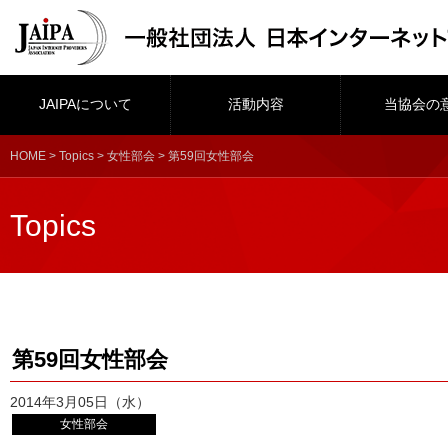
JAIPAについて
活動内容
当協会の
HOME
>
Topics
>
女性部会
> 第59回女性部会
Topics
第59回女性部会
2014年3月05日（水）
女性部会