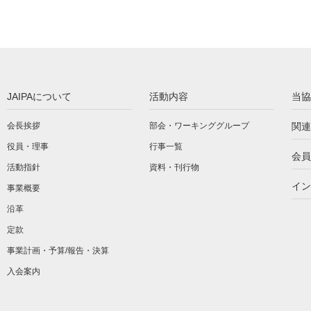
JAIPAについて
活動内容
当協
会長挨拶
部会・ワーキンググループ
関連
役員・理事
行事一覧
会員
活動指針
資料・刊行物
イン
事業概要
沿革
定款
事業計画・予算/報告・決算
入会案内