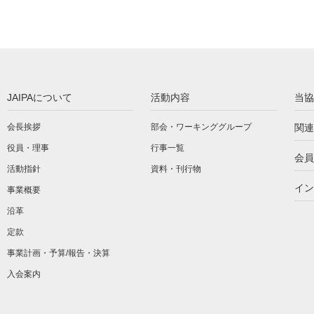
JAIPAについて
活動内容
当協
会長挨拶
部会・ワーキンググループ
関連
役員・理事
行事一覧
会員
活動指針
資料・刊行物
イン
事業概要
沿革
定款
事業計画・予算/報告・決算
入会案内