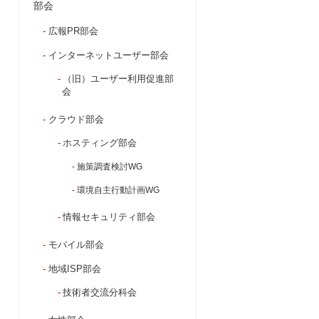
部会
広報PR部会
インターネットユーザー部会
（旧）ユーザー利用促進部
会
クラウド部会
ホスティング部会
施策調査検討WG
環境自主行動計画WG
情報セキュリティ部会
モバイル部会
地域ISP部会
技術者交流分科会