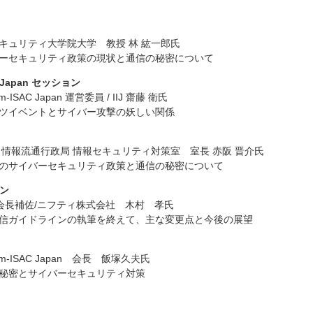
キュリティ大学院大学 教授 林 紘一郎氏
ーセキュリティ政策の現状と通信の秘密について
C Japan セッション
-ISAC Japan 運営委員 / IIJ 齋藤 衛氏
ツイベントとサイバー攻撃の妖しい関係
 情報流通行政局 情報セキュリティ対策室 室長 赤阪 晋介氏
のサイバーセキュリティ政策と通信の秘密について
ョン
A会長補佐/ニフティ株式会社 木村 孝氏
信ガイドラインの執筆を終えて、主な変更点と今後の展望
om-ISAC Japan 会長 飯塚久夫氏
秘密とサイバーセキュリティ対策