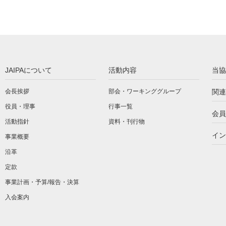
JAIPAについて
活動内容
当協
会長挨拶
部会・ワーキンググループ
関連
役員・理事
行事一覧
会員
活動指針
資料・刊行物
イン
事業概要
沿革
定款
事業計画・予算/報告・決算
入会案内