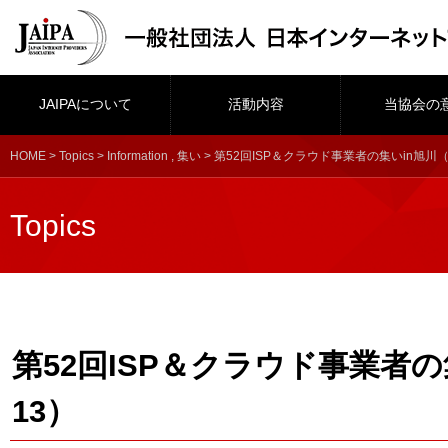
JAIPAについて
活動内容
当協会の
HOME
>
Topics
>
Information
,
集い
> 第52回ISP＆クラウド事業者の集いin旭川（9
Topics
第52回ISP＆クラウド事業者の集
13）