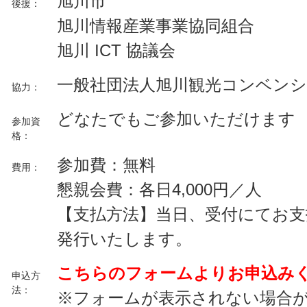
旭川市
後援：
旭川情報産業事業協同組合
旭川 ICT 協議会
一般社団法人旭川観光コンベン
協力：
どなたでもご参加いただけます
参加資
格：
参加費：無料
費用：
懇親会費：各日4,000円／人
【支払方法】当日、受付にてお支
発行いたします。
こちらのフォームよりお申込み
申込方
法：
※フォームが表示されない場合