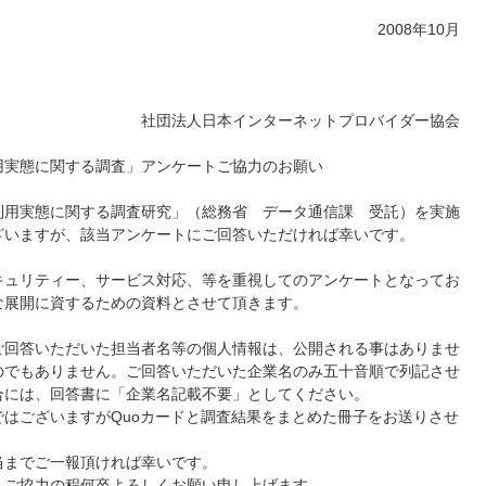
2008年10月
社団法人日本インターネットプロバイダー協会
用実態に関する調査」アンケートご協力のお願い
用実態に関する調査研究」（総務省 データ通信課 受託）を実施
ざいますが、該当アンケートにご回答いただければ幸いです。
ュリティー、サービス対応、等を重視してのアンケートとなってお
な展開に資するための資料とさせて頂きます。
回答いただいた担当者名等の個人情報は、公開される事はありませ
のでもありません。ご回答いただいた企業名のみ五十音順で列記させ
合には、回答書に「企業名記載不要」としてください。
はございますがQuoカードと調査結果をまとめた冊子をお送りさせ
までご一報頂ければ幸いです。
ご協力の程何卒よろしくお願い申し上げます。