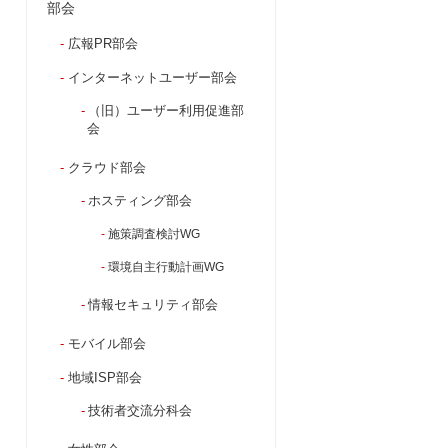
部会
広報PR部会
インターネットユーザー部会
（旧）ユーザー利用促進部
会
クラウド部会
ホスティング部会
施策調査検討WG
環境自主行動計画WG
情報セキュリティ部会
モバイル部会
地域ISP部会
技術者交流分科会