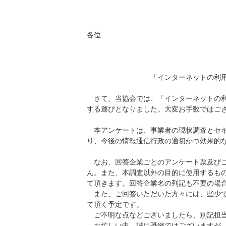
各位
「インターネットの利
さて、当協会では、「インターネットの利
する運びとなりました。大変お手数ではご
本アンケートは、事業者の現状調査とセキ
り、今後の情報通信行政の適切かつ効果的
なお、回答企業ごとのアンケート票及びご
ん。また、本調査以外の目的に使用するも
て頂きます。回答企業名の列記も不要の場
また、ご回答いただいた方々には、些少で
て頂く予定です。
ご不明な点などございましたら、別記担当
お忙しい中、誠に恐縮ではございますが、