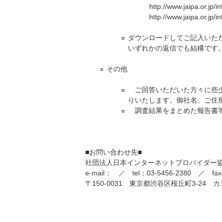
http://www.jaipa.or.jp
http://www.jaipa.or.jp
ダウンロードしてご記入いただき、返
いずれかの返信でも結構です
その他
ご回答いただいた方々に些少
りいたします。御社名、ご住
調査結果をまとめた報告書等
■お問い合わせ先■
社団法人日本インターネットプロバイダー
e-mail：
／ tel：03-5456-2380 ／ fax：
〒150-0031 東京都渋谷区桜丘町3-24 