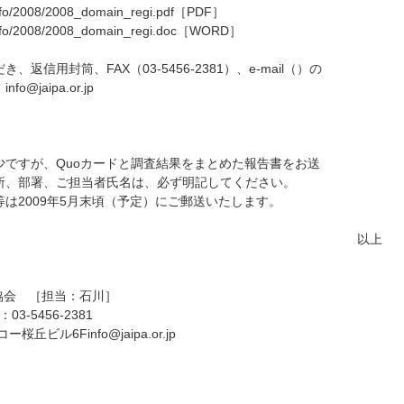
/info/2008/2008_domain_regi.pdf
［PDF］
/info/2008/2008_domain_regi.doc
［WORD］
信用封筒、FAX（03-5456-2381）、e-mail（
）の
。
info@jaipa.or.jp
ですが、Quoカードと調査結果をまとめた報告書をお送
所、部署、ご担当者氏名は、必ず明記してください。
は2009年5月末頃（予定）にご郵送いたします。
以上
協会 ［担当：石川］
03-5456-2381
カコー桜丘ビル6F
info@jaipa.or.jp