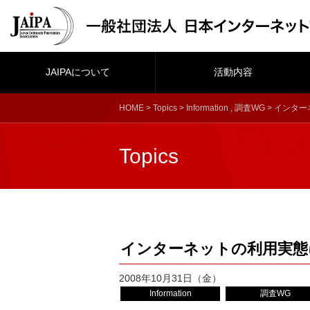
JAIPAについて
活動内容
HOME
>
Topics
>
Information
,
調査WG
> インタ
Topics
インターネットの利用実態
2008年10月31日（金）
Information
調査WG