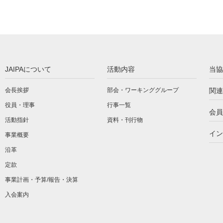
JAIPAについて
活動内容
当協
会長挨拶
部会・ワーキンググループ
関連
役員・理事
行事一覧
会員
活動指針
資料・刊行物
イン
事業概要
沿革
定款
事業計画・予算/報告・決算
入会案内