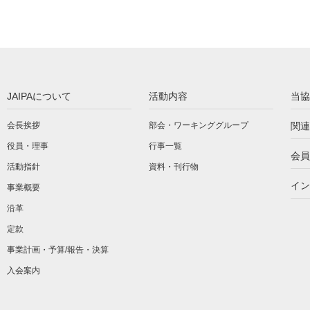
JAIPAについて
活動内容
当協
会長挨拶
部会・ワーキンググループ
関連
役員・理事
行事一覧
会員
活動指針
資料・刊行物
イン
事業概要
沿革
定款
事業計画・予算/報告・決算
入会案内