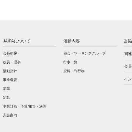
JAIPAについて
活動内容
当協
会長挨拶
部会・ワーキンググループ
関連
役員・理事
行事一覧
会員
活動指針
資料・刊行物
イン
事業概要
沿革
定款
事業計画・予算/報告・決算
入会案内