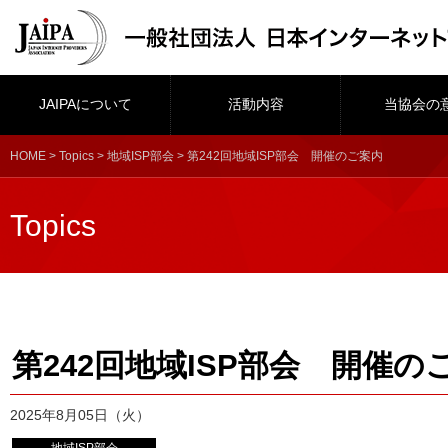
JAIPAについて
活動内容
当協会の
HOME
>
Topics
>
地域ISP部会
> 第242回地域ISP部会 開催のご案内
Topics
第242回地域ISP部会 開催の
2025年8月05日（火）