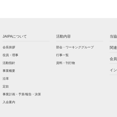
JAIPAについて
活動内容
当協
会長挨拶
部会・ワーキンググループ
関連
役員・理事
行事一覧
会員
活動指針
資料・刊行物
イン
事業概要
沿革
定款
事業計画・予算/報告・決算
入会案内