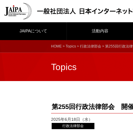
JAIPAについて
活動内容
HOME
>
Topics
>
行政法律部会
> 第255回行政法
Topics
第255回行政法律部会 開
2025年6月18日（水）
行政法律部会