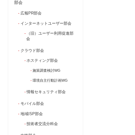
部会
広報PR部会
インターネットユーザー部会
（旧）ユーザー利用促進部
会
クラウド部会
ホスティング部会
施策調査検討WG
環境自主行動計画WG
情報セキュリティ部会
モバイル部会
地域ISP部会
技術者交流分科会