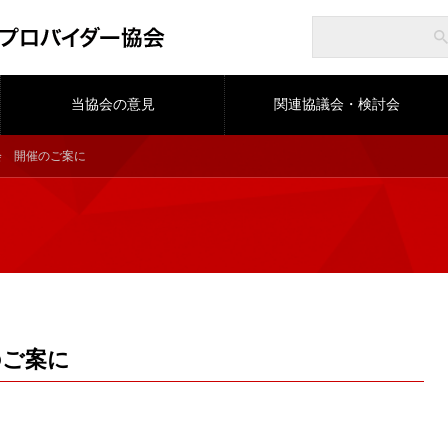
当協会の意見
関連協議会・検討会
部会 開催のご案に
のご案に