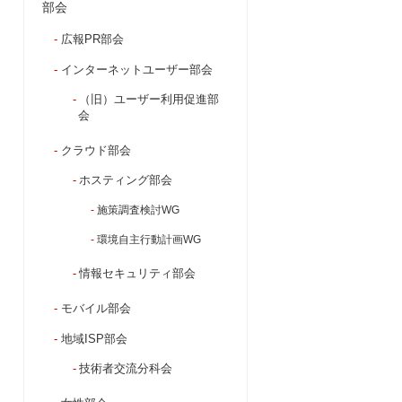
部会
広報PR部会
インターネットユーザー部会
（旧）ユーザー利用促進部
会
クラウド部会
ホスティング部会
施策調査検討WG
環境自主行動計画WG
情報セキュリティ部会
モバイル部会
地域ISP部会
技術者交流分科会