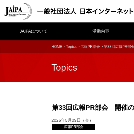
JAIPAについて
活動内容
HOME
>
Topics
>
広報PR部会
> 第33回広報PR
Topics
第33回広報PR部会 開催
2025年5月09日（金）
広報PR部会