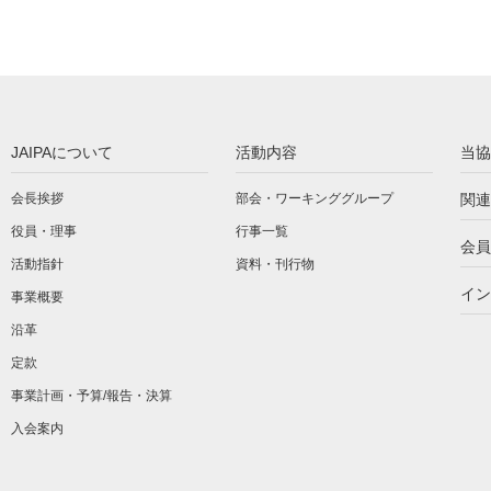
JAIPAについて
活動内容
当協
会長挨拶
部会・ワーキンググループ
関連
役員・理事
行事一覧
会員
活動指針
資料・刊行物
イン
事業概要
沿革
定款
事業計画・予算/報告・決算
入会案内