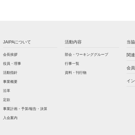
JAIPAについて
活動内容
当協
会長挨拶
部会・ワーキンググループ
関連
役員・理事
行事一覧
会員
活動指針
資料・刊行物
イン
事業概要
沿革
定款
事業計画・予算/報告・決算
入会案内