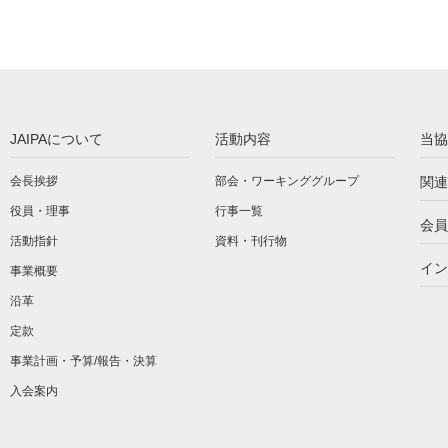
JAIPAについて
活動内容
当協
会長挨拶
部会・ワーキンググループ
関連
役員・理事
行事一覧
会員
活動指針
資料・刊行物
イン
事業概要
沿革
定款
事業計画・予算/報告・決算
入会案内