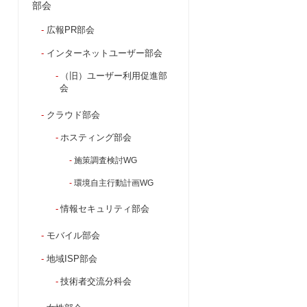
部会
広報PR部会
インターネットユーザー部会
（旧）ユーザー利用促進部
会
クラウド部会
ホスティング部会
施策調査検討WG
環境自主行動計画WG
情報セキュリティ部会
モバイル部会
地域ISP部会
技術者交流分科会