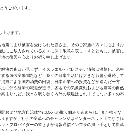
でとうございます。
し上げます。
島地震により被害を受けられた皆さま、そのご家族の方々に心よりお
活動にご尽力されている方々に深く敬意を表しますとともに、被害に
災地の復興を心よりお祈り申し上げます。
だ解決の糸口が見えず、イスラエル・パレスチナ情勢は深刻化、米中
大する気候変動問題など、我々の日常生活には大きな影響が継続して
ド消費による国内消費の回復、日本企業への投資などが進んだ一方
不足に伴う経済の減退が進行、各地での気象変動および地震等の自然
の高まりなど、我々を取り巻く内外の環境はこれまでにない多くの不
機関および地方自治体ではDXへの取り組みが進められ、また様々な
ありますが、社会の変革へのチャレンジはインターネット上でなされ
ネットプロバイダーの皆さまが情報通信インフラの担い手として変革
割となっております。