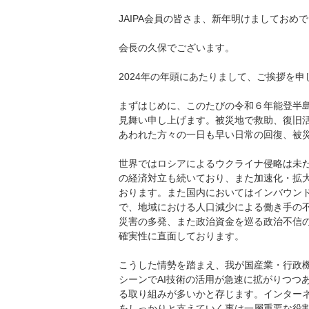
JAIPA会員の皆さま、新年明けましておめ
会長の久保でございます。
2024年の年頭にあたりまして、ご挨拶を申
まずはじめに、このたびの令和６年能登半
見舞い申し上げます。被災地で救助、復旧
あわれた方々の一日も早い日常の回復、被
世界ではロシアによるウクライナ侵略は未
の経済対立も続いており、また加速化・拡
おります。また国内においてはインバウン
で、地域における人口減少による働き手の
災害の多発、また政治資金を巡る政治不信
確実性に直面しております。
こうした情勢を踏まえ、我が国産業・行政
シーンでAI技術の活用が急速に拡がりつつ
る取り組みが多いかと存じます。インター
をしっかりと支えていく事は一層重要な役