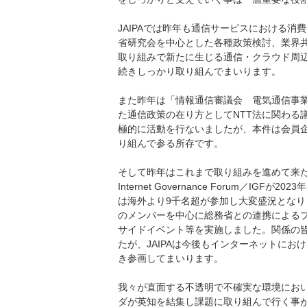
JAIPAでは昨年も通信サービスにおける
省研究会を中心とした各種政策検討、業界
取り組みで新たに生じる通信・クラウド周
続きしっかり取り組んでまいります。
また昨年は「情報通信審議会 電気通信事
た通信政策の在り方としてNTT法に関わる議
極的に活動を行ないましたが、本件は会員
り組んで参る所存です。
そして昨年はこれまで取り組みを進めて来
Internet Governance Forum／
は海外より9千名超が参加し大変盛況となりま
のメンバーを中心に総務省との連携による
サイドイベント等を実施しました。関係の
たが、JAIPAは今後もインターネットにお
き参画してまいります。
我々が直面する不透明で不確実な環境にお
ダが英知を結集し課題に取り組んで行く事