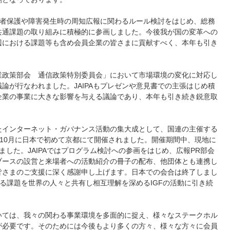
消費者保護や障害発生時の周知広報に関わるルール検討をはじめ、総務
共通課題の取り組みに積極的に参画しました。今後我が国の変革への
辺における課題等も含め会員企業の皆さまに貢献すべく、本年も引き
業政策部会 通信政策特別委員会」において市場環境の変化に対応し
論が行なわれました。JAIPAもプレゼンや意見書での主張はじめ積
企業の事業に大きな影響を与える議論であり、本年も引き続き鋭意取
たインターネット・ガバナンス活動の集大成として、国連の主催する
IGFが2023年10月に日本で初めて京都にて開催されました。開催期間中、現地に
した。JAIPAではプログラム検討への参画をはじめ、広報PR部会
ブースの設営と来場者への活動紹介の冊子の配布、他団体とも連携し
皆さまのご支援に深く感謝申し上げます。日本での会合は終了しまし
ける課題を世界の人々と共有し相互理解を深めるIGFの活動に引き続
いては、我々の関わる事業環境を多面的に捉え、様々なステークホル
が必要です。そのためには今後もより多くの方々、様々な方々に会員