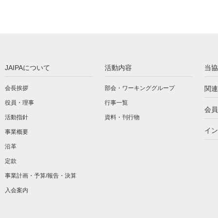
JAIPAについて
活動内容
当協
会長挨拶
部会・ワーキンググループ
関連
役員・理事
行事一覧
会員
活動指針
資料・刊行物
イン
事業概要
沿革
定款
事業計画・予算/報告・決算
入会案内