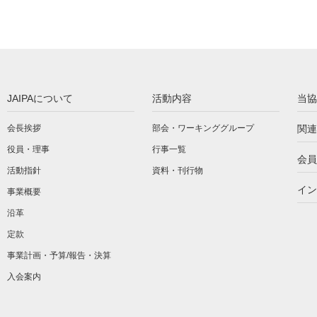
JAIPAについて
活動内容
当協
会長挨拶
部会・ワーキンググループ
関連
役員・理事
行事一覧
会員
活動指針
資料・刊行物
イン
事業概要
沿革
定款
事業計画・予算/報告・決算
入会案内