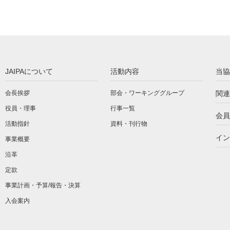
JAIPAについて
活動内容
当協
会長挨拶
部会・ワーキンググループ
関連
役員・理事
行事一覧
会員
活動指針
資料・刊行物
イン
事業概要
沿革
定款
事業計画・予算/報告・決算
入会案内