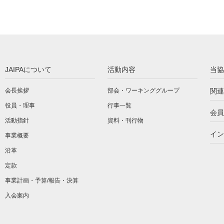
JAIPAについて
活動内容
当協
会長挨拶
部会・ワーキンググループ
関連
役員・理事
行事一覧
会員
活動指針
資料・刊行物
イン
事業概要
沿革
定款
事業計画・予算/報告・決算
入会案内