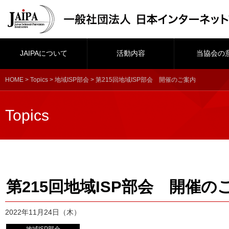
JAIPAについて
活動内容
当協会の
HOME
>
Topics
>
地域ISP部会
> 第215回地域ISP部会 開催のご案内
Topics
第215回地域ISP部会 開催の
2022年11月24日（木）