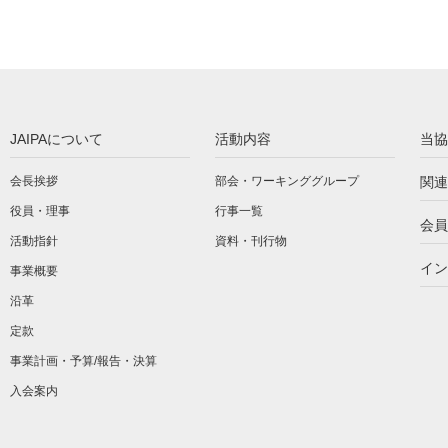
JAIPAについて
活動内容
当協
会長挨拶
部会・ワーキンググループ
関連
役員・理事
行事一覧
会員
活動指針
資料・刊行物
イン
事業概要
沿革
定款
事業計画・予算/報告・決算
入会案内