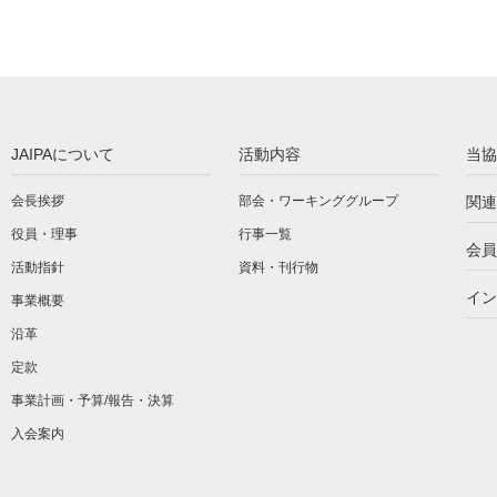
JAIPAについて
活動内容
当協
会長挨拶
部会・ワーキンググループ
関連
役員・理事
行事一覧
会員
活動指針
資料・刊行物
イン
事業概要
沿革
定款
事業計画・予算/報告・決算
入会案内