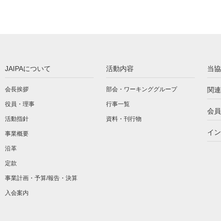
JAIPAについて
活動内容
当協
会長挨拶
部会・ワーキンググループ
関連
役員・理事
行事一覧
会員
活動指針
資料・刊行物
イン
事業概要
沿革
定款
事業計画・予算/報告・決算
入会案内