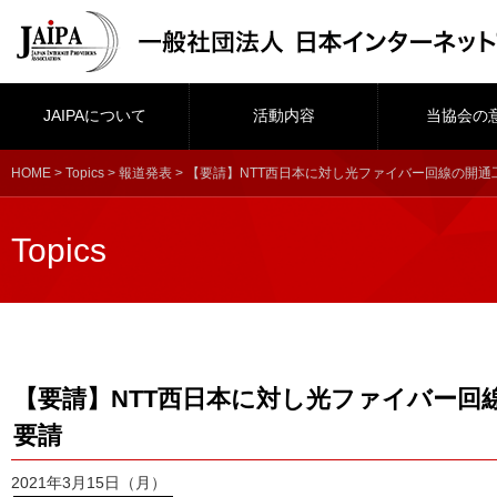
JAIPAについて
活動内容
当協会の
HOME
>
Topics
>
報道発表
> 【要請】NTT西日本に対し光ファイバー回線の開
Topics
【要請】NTT西日本に対し光ファイバー回
要請
2021年3月15日（月）