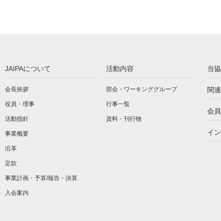
JAIPAについて
活動内容
当協
会長挨拶
部会・ワーキンググループ
関連
役員・理事
行事一覧
会員
活動指針
資料・刊行物
イン
事業概要
沿革
定款
事業計画・予算/報告・決算
入会案内