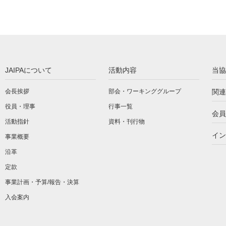
JAIPAについて
活動内容
当協
会長挨拶
部会・ワーキンググループ
関連
役員・理事
行事一覧
会員
活動指針
資料・刊行物
イン
事業概要
沿革
定款
事業計画・予算/報告・決算
入会案内