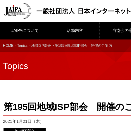
JAIPAについて
活動内容
当協会の
HOME
>
Topics
>
地域ISP部会
> 第195回地域ISP部会 開催のご案内
Topics
第195回地域ISP部会 開催の
2021年1月21日（木）